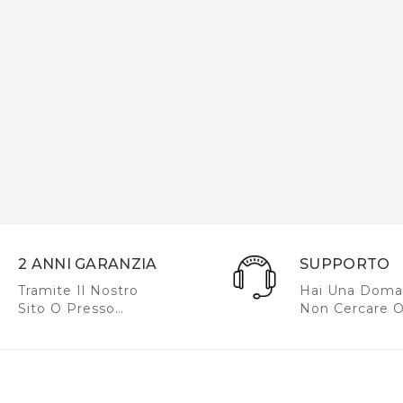
2 ANNI GARANZIA
SUPPORTO
Tramite Il Nostro
Hai Una Doma
Sito O Presso
Non Cercare O
Concessionari
Chiamaci O In
Autorizzati
Tua Domanda.