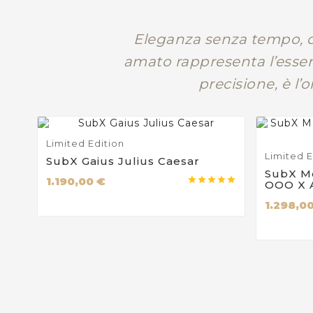
Eleganza senza tempo, d
amato rappresenta l’essen
precisione, è l’
Limited Edition
Limited E
SubX Gaius Julius Caesar
SubX M
1.190,00 €





OOO X 
1.298,0