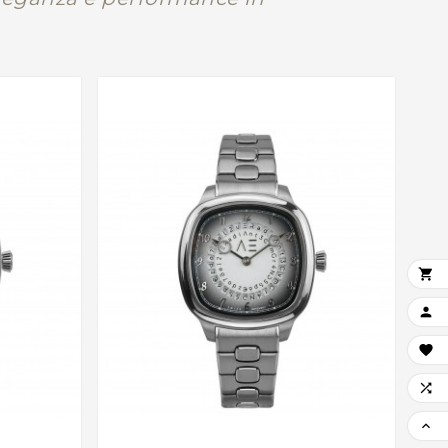




