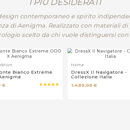
I PIÙ DESIDERATI
esign contemporaneo e spirito indipendent
za di Aenigma. Realizzato con materiali d
orologio scelto da chi vuole distinguersi con 
dition
Home
onte Bianco Extreme
DressX Il Navigatore -
Aenigma
Collezione Italia
0 €
1.480,00 €




