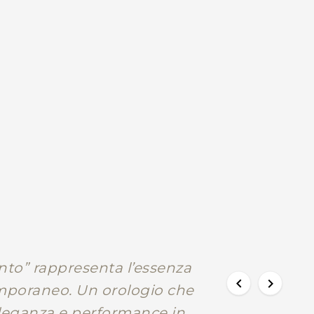
Co
Co
49
to” rappresenta l’essenza


emporaneo. Un orologio che
eleganza e performance in