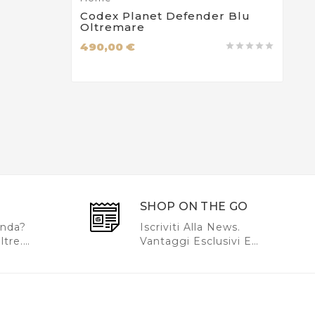
Codex Planet Defender Blu
Oltremare
490,00 €





SHOP ON THE GO
nda?
Iscriviti Alla News.
ltre.
Vantaggi Esclusivi E
via La
Anteprime Dedicate.