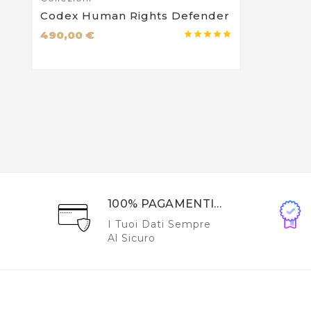
Codex Human Rights Defender
490,00 €





100% PAGAMENTI
SICURI
I Tuoi Dati Sempre
Al Sicuro