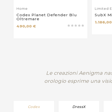
Home
Limited E
Codex Planet Defender Blu
SubX M
Oltremare
1.186,00
490,00 €





Le creazioni Aenigma nasc
orologio esprime una visio
Codex
DressX