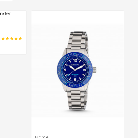
r





Home