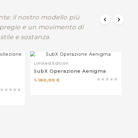
e: il nostro modello più


i pregio e un movimento di
stile e sostanza.
Limited Edition
SubX Operazione Aenigma
1.180,00 €









