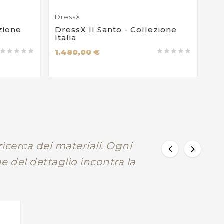
DressX
Ho
zione
DressX Il Santo - Collezione
Dr
Italia
Co
1.480,00 €
1.










icerca dei materiali. Ogni


e del dettaglio incontra la